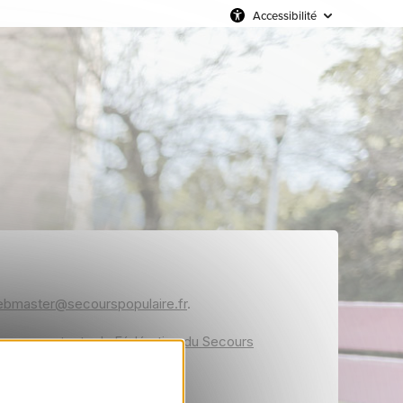
Accessibilité
bmaster@secourspopulaire.fr
.
ous ou contacter
la Fédération du Secours