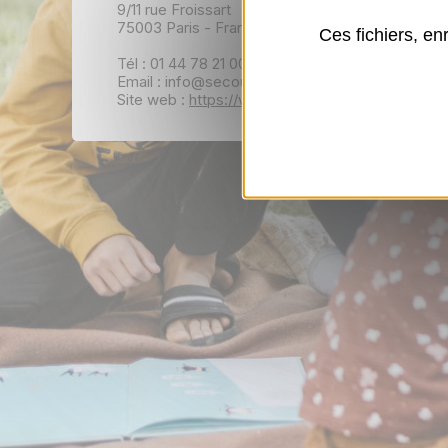
9/11 rue Froissart
75003 Paris - France
Ces fichiers, en
Tél : 01 44 78 21 00
Email : info@secourspopulaire.fr
Site web :
https://www.secourspopulaire.fr