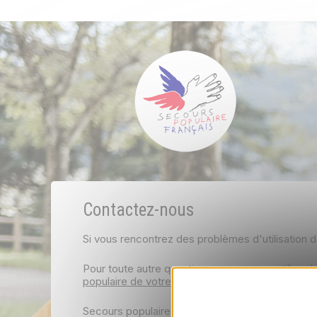
Préférence des cookies
Contactez-nous
Si vous rencontrez des problèmes d'utilisation
Pour toute autre question, vous pouvez utiliser
l
populaire de votre département
.
Secours populaire français